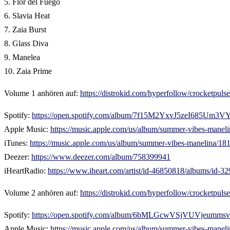
5. Flor del Fuego
6. Slavia Heat
7. Zaia Burst
8. Glass Diva
9. Manelea
10. Zaia Prime
Volume 1 anhören auf:
https://distrokid.com/hyperfollow/crocketpul
Spotify:
https://open.spotify.com/album/7f15M2YxvJ5zeI685Um3V
Apple Music:
https://music.apple.com/us/album/summer-vibes-mane
iTunes:
https://music.apple.com/us/album/summer-vibes-manelina
Deezer:
https://www.deezer.com/album/758399941
iHeartRadio:
https://www.iheart.com/artist/id-46850818/albums/id-3
Volume 2 anhören auf:
https://distrokid.com/hyperfollow/crocketpul
Spotify:
https://open.spotify.com/album/6bMLGcwVSjVUVjeumms
Apple Music:
https://music.apple.com/us/album/summer-vibes-mane