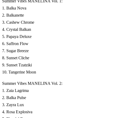
Summer Vibes MANELINA Vol. 1:
1. Balka Nova
2. Balkanette
3. Cashew Chrome
4. Crystal Balkan
5. Papaya Deluxe
6. Saffron Flow
7. Sugar Breeze
8. Sunset Cliche
9. Sunset Tzatziki
10. Tangerine Moon
Summer Vibes MANELINA Vol. 2:
1. Zaia Lagrima
2. Balka Pulse
3. Zayra Lux
4. Rosa Explosiva