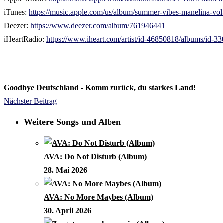
iTunes:
https://music.apple.com/us/album/summer-vibes-manelina-
Deezer:
https://www.deezer.com/album/761946441
iHeartRadio:
https://www.iheart.com/artist/id-46850818/albums/id-3
Goodbye Deutschland - Komm zurück, du starkes Land!
Nächster Beitrag
Weitere Songs und Alben
AVA: Do Not Disturb (Album)
28. Mai 2026
AVA: No More Maybes (Album)
30. April 2026