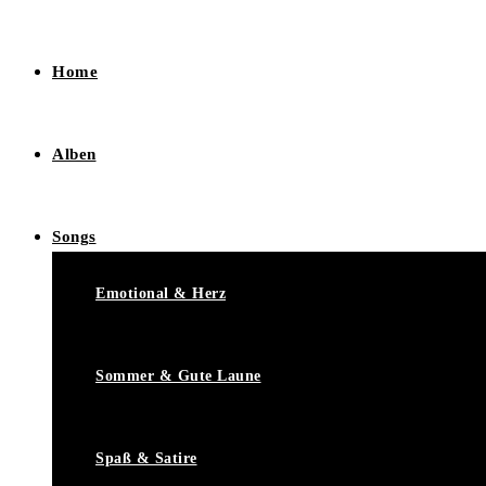
Home
Alben
Songs
Emotional & Herz
Sommer & Gute Laune
Spaß & Satire