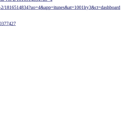
vol-2/1816514834?uo=4&app=itunes&at=1001lry3&ct=dashboard
30377427