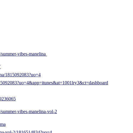
se/summer-vibes-manelina
Y
lina/1815092083?uo=4
/1815092083?uo=4&app=itunes&at=1001lry3&ct=dashboard
29236065
se/summer-vibes-manelina-vol-2
vma
lina-vol-2/1816514834?uo=4