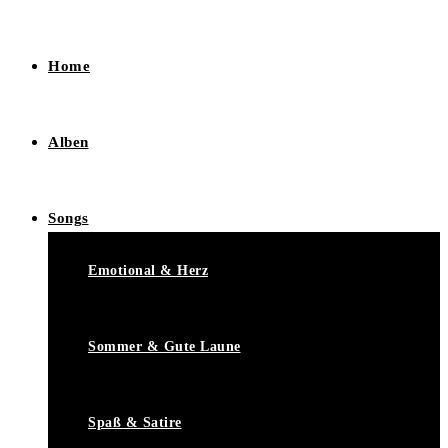
Home
Alben
Songs
Emotional & Herz
Sommer & Gute Laune
Spaß & Satire