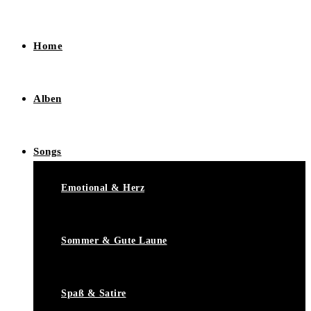
Home
Alben
Songs
Emotional & Herz
Sommer & Gute Laune
Spaß & Satire