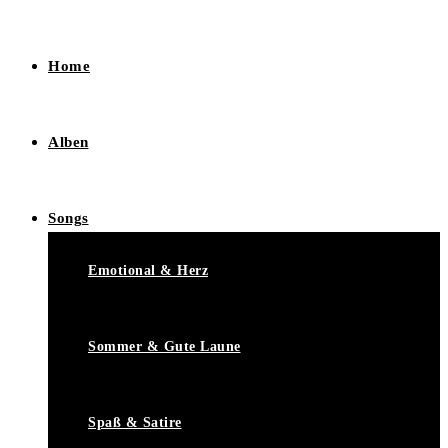
Home
Alben
Songs
Emotional & Herz
Sommer & Gute Laune
Spaß & Satire