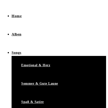
Home
Alben
Songs
Emotional & Herz
Sommer & Gute Laune
Spaß & Satire