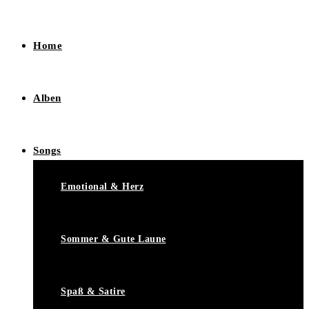
Home
Alben
Songs
Emotional & Herz
Sommer & Gute Laune
Spaß & Satire