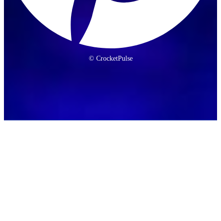
© CrocketPulse
Social Media: